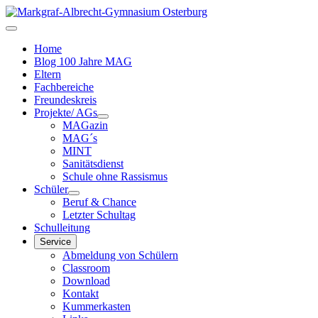
Home
Blog 100 Jahre MAG
Eltern
Fachbereiche
Freundeskreis
Projekte/ AGs
MAGazin
MAG´s
MINT
Sanitätsdienst
Schule ohne Rassismus
Schüler
Beruf & Chance
Letzter Schultag
Schulleitung
Service
Abmeldung von Schülern
Classroom
Download
Kontakt
Kummerkasten