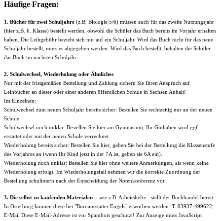
Häufige Fragen:
1. Bücher für zwei Schuljahre
(z.B. Biologie 5/6) müssen auch für das zweite Nutzungsjahr
(hier z.B. 6. Klasse) bestellt werden, obwohl die Schüler das Buch bereits im Vorjahr erhalten
haben. Die Leihgebühr bezieht sich nur auf ein Schuljahr. Wird das Buch nicht für das neue
Schuljahr bestellt, muss es abgegeben werden. Wird das Buch bestellt, behalten die Schüler
das Buch im nächsten Schuljahr.
2. Schulwechsel, Wiederholung oder Ähnliches
Nur mit der fristgemäßen Bestellung und Zahlung sichern Sie Ihren Anspruch auf
Leihbücher an dieser oder einer anderen öffentlichen Schule in Sachsen Anhalt!
Im Einzelnen:
Schulwechsel zum neuen Schuljahr bereits sicher: Bestellen Sie rechtzeitig nur an der neuen
Schule.
Schulwechsel noch unklar: Bestellen Sie hier am Gymnasium, Ihr Guthaben wird ggf.
erstattet oder mit der neuen Schule verrechnet.
Wiederholung bereits sicher: Bestellen Sie hier, geben Sie bei der Bestellung die Klassenstufe
des Vorjahres an (wenn Ihr Kind jetzt in der 7A ist, geben sie 6A ein).
Wiederholung noch unklar: Bestellen Sie hier ohne weitere Anmerkungen, als wenn keine
Wiederholung erfolgt. Im Wiederholungsfall nehmen wir die korrekte Zuordnung der
Bestellung schulintern nach der Entscheidung der Notenkonferenz vor.
3. Die selbst zu kaufenden Materialen
- wie z.B. Arbeitshefte - stellt der Buchhandel bereit.
In Osterburg können diese bei "Büroausstatter Engels" erworben werden: T. 03937-499622,
E-Mail
Diese E-Mail-Adresse ist vor Spambots geschützt! Zur Anzeige muss JavaScript