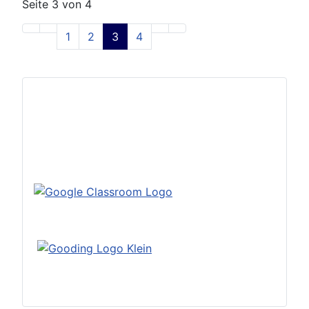
Seite 3 von 4
1
2
3
4