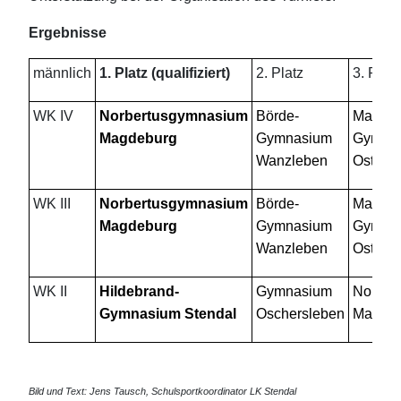
Ergebnisse
männlich
1. Platz (qualifiziert)
2. Platz
3. Platz
WK IV
Norbertusgymnasium
Börde-
Markrga
Magdeburg
Gymnasium
Gymna
Wanzleben
Osterb
WK III
Norbertusgymnasium
Börde-
Markrga
Magdeburg
Gymnasium
Gymna
Wanzleben
Osterb
WK II
Hildebrand-
Gymnasium
Norber
Gymnasium Stendal
Oschersleben
Magdeb
Bild und Text: Jens Tausch,
Schulsportkoordinator LK Stendal